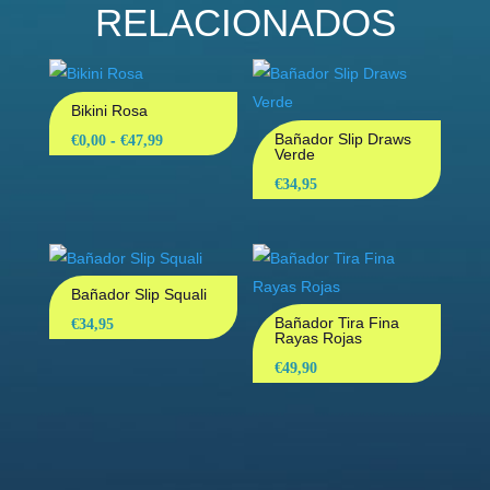
RELACIONADOS
Bikini Rosa
Rango
Bañador Slip Draws
-
€
0,00
€
47,99
Verde
de
€
34,95
precios:
desde
€0,00
hasta
Bañador Slip Squali
€47,99
Bañador Tira Fina
€
34,95
Rayas Rojas
€
49,90