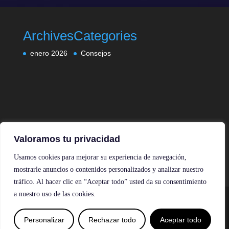
Archives
Categories
enero 2026
Consejos
Valoramos tu privacidad
Usamos cookies para mejorar su experiencia de navegación,
mostrarle anuncios o contenidos personalizados y analizar nuestro
tráfico. Al hacer clic en “Aceptar todo” usted da su consentimiento
a nuestro uso de las cookies.
Diseñado por
Elegant Themes
| Desarrollado por
0
Personalizar
Rechazar todo
Aceptar todo
WordPress