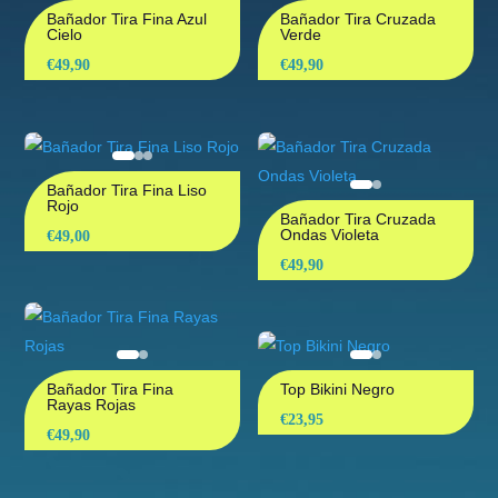
Bañador Tira Fina Azul
Bañador Tira Cruzada
Cielo
Verde
€
49,90
€
49,90
Bañador Tira Fina Liso
Rojo
Bañador Tira Cruzada
Ondas Violeta
€
49,00
€
49,90
Bañador Tira Fina
Top Bikini Negro
Rayas Rojas
€
23,95
€
49,90