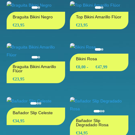
Braguita Bikini Negro
Top Bikini Amarillo Flúor
€
23,95
€
23,95
Bikini Rosa
Braguita Bikini Amarillo
Rango
-
€
0,00
€
47,99
Flúor
de
€
23,95
precios:
desde
€0,00
hasta
Bañador Slip Celeste
€47,99
Bañador Slip
€
34,95
Degradado Rosa
€
34,95