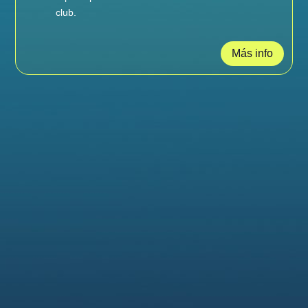
club.
Más info
tu mejor marca
empieza en el
agua
Ver colección